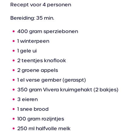
Recept voor 4 personen
Bereiding: 35 min.
400 gram sperziebonen
1 winterpeen
1 gele ui
2 teentjes knoflook
2 groene appels
1 el verse gember (geraspt)
350 gram Vivera kruimgehakt (2 bakjes)
3 eieren
1 snee brood
100 gram rozijntjes
250 ml halfvolle melk