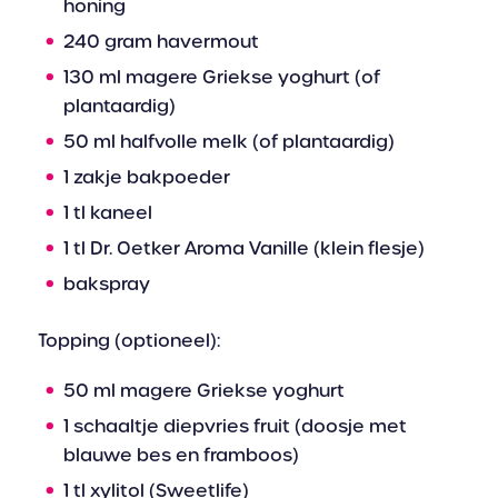
honing
240 gram havermout
130 ml magere Griekse yoghurt (of
plantaardig)
50 ml halfvolle melk (of plantaardig)
1 zakje bakpoeder
1 tl kaneel
1 tl Dr. Oetker Aroma Vanille (klein flesje)
bakspray
Topping (optioneel):
50 ml magere Griekse yoghurt
1 schaaltje diepvries fruit (doosje met
blauwe bes en framboos)
1 tl xylitol (Sweetlife)