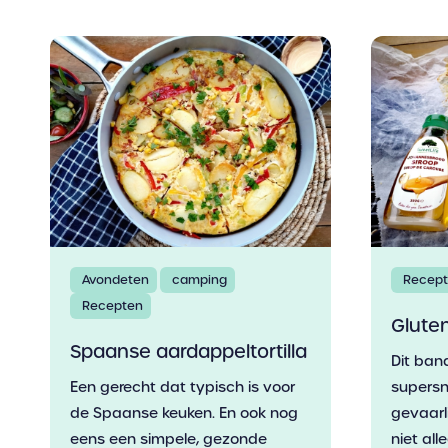
Avondeten
camping
Recep
Recepten
Glute
Spaanse aardappeltortilla
Dit ban
Een gerecht dat typisch is voor
supersne
de Spaanse keuken. En ook nog
gevaarli
eens een simpele, gezonde
niet alle