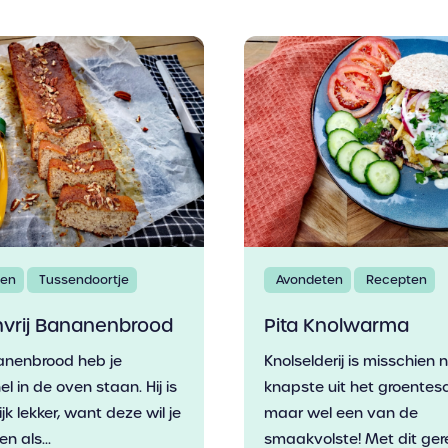
ten
Tussendoortje
Avondeten
Recepten
nvrij Bananenbrood
Pita Knolwarma
anenbrood heb je
Knolselderij is misschien 
l in de oven staan. Hij is
knapste uit het groentes
jk lekker, want deze wil je
maar wel een van de
en als...
smaakvolste! Met dit ger