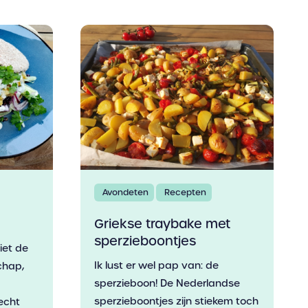
Avondeten
Recepten
Griekse traybake met
sperzieboontjes
niet de
Ik lust er wel pap van: de
chap,
sperzieboon! De Nederlandse
sperzieboontjes zijn stiekem toch
echt