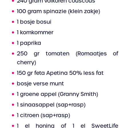
240 gram volkoren couscous
100 gram spinazie (klein zakje)
1 bosje bosui
1 komkommer
1 paprika
250 gr tomaten (Romaatjes of
cherry)
150 gr feta Apetina 50% less fat
bosje verse munt
1 groene appel (Granny Smith)
1 sinaasappel (sap+rasp)
1 citroen (sap+rasp)
1 el honing of 1 el SweetLife